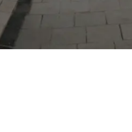
Serdivan Belediyesi
Arabacıalanı Mah. No: 328, Serdivan /
Sakarya
Tel:
444 54 50
E-posta:
info@serdivan.bel.tr