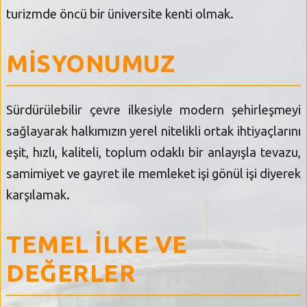
SEBİK
turizmde öncü bir üniversite kenti olmak.
E
NÖBETÇI ECZANELER
MİSYONUMUZ
SABSIS - AFET
TRAFIKPARK
Sürdürülebilir çevre ilkesiyle modern şehirleşmeyi
sağlayarak halkımızın yerel nitelikli ortak ihtiyaçlarını
KÜREK
eşit, hızlı, kaliteli, toplum odaklı bir anlayışla tevazu,
PARKLAR
samimiyet ve gayret ile memleket işi gönül işi diyerek
PAZAR YERLERI
karşılamak.
ATIK YÖNETIM
TEMEL İLKE VE
PLANETARYUM
DEĞERLER