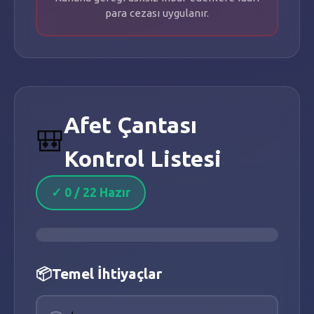
para cezası uygulanır.
Afet Çantası
🎒
Kontrol Listesi
✓
0
/
22
Hazır
📦
Temel İhtiyaçlar