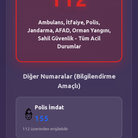
📍
İSTİKLAL
-
ALTINIŞIK SK.
📐
5.300
m²
Ambulans, İtfaiye, Polis,
Jandarma, AFAD, Orman Yangını,
EKREM K.BERBEROĞLU
Sahil Güvenlik - Tüm Acil
📍
İSTİKLAL
-
PROF. DR. NECMETTİN ERBAKAN
Durumlar
📐
24.500
m²
KAZIMPAŞA İLK VE ORTAOKULU
Diğer Numaralar (Bilgilendirme
📍
KAZIMPAŞA
-
18 NİSAN CD.
Amaçlı)
📐
1.100
m²
Polis İmdat
👮
KAZIMPAŞA PARK VE MEYDAN
155
📍
KAZIMPAŞA
-
18 NİSAN CD.
📐
1.200
m²
112 üzerinden erişilebilir