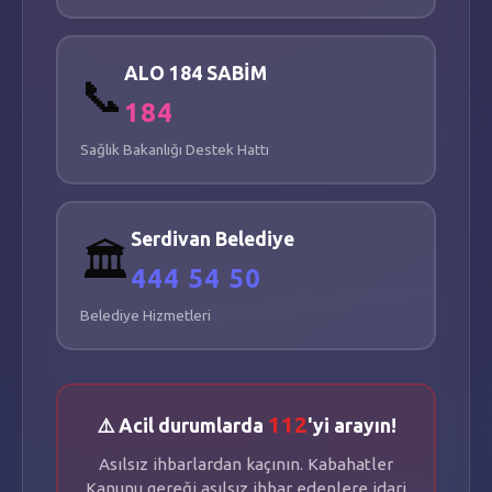
PAPATYA PARK
📍
YAZLIK
-
HASIR CD.
ALO 184 SABİM
📞
📐
6.000
m²
184
Sağlık Bakanlığı Destek Hattı
TOP SAHASI
📍
YUKARIDEREKÖY
-
YUKARIDEREKÖY MH.
📐
550
m²
Serdivan Belediye
🏛️
444 54 50
Belediye Hizmetleri
112
⚠️ Acil durumlarda
'yi arayın!
Asılsız ihbarlardan kaçının. Kabahatler
Kanunu gereği asılsız ihbar edenlere idari