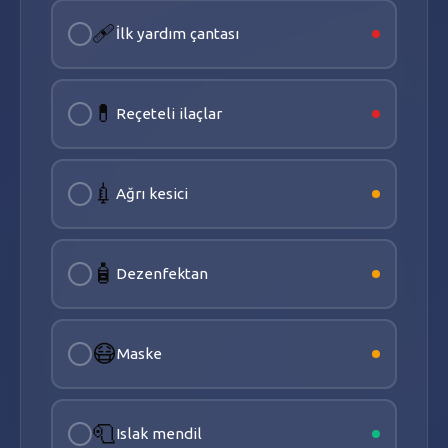
🩹
İlk yardım çantası
💊
Reçeteli ilaçlar
💉
Ağrı kesici
🧴
Dezenfektan
😷
Maske
🧻
Islak mendil