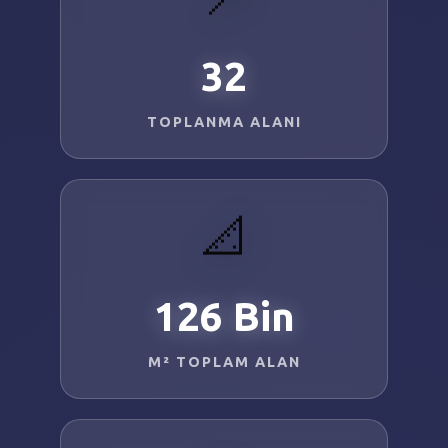
SEBİK
E
NÖBETÇI ECZANELER
32
SABSIS - AFET
TOPLANMA ALANI
TRAFIKPARK
KÜREK
📐
PARKLAR
PAZAR YERLERI
126
Bin
ATIK YÖNETIM
M² TOPLAM ALAN
PLANETARYUM