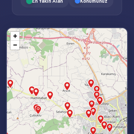
En Yakın Alan
Konumunuz
+
−