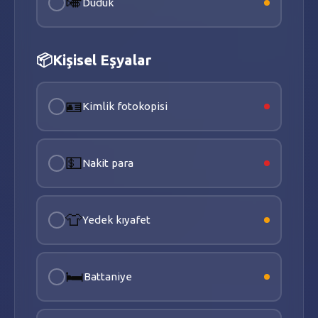
🎺
Düdük
📦
Kişisel Eşyalar
🪪
Kimlik fotokopisi
💵
Nakit para
👕
Yedek kıyafet
🛏️
Battaniye