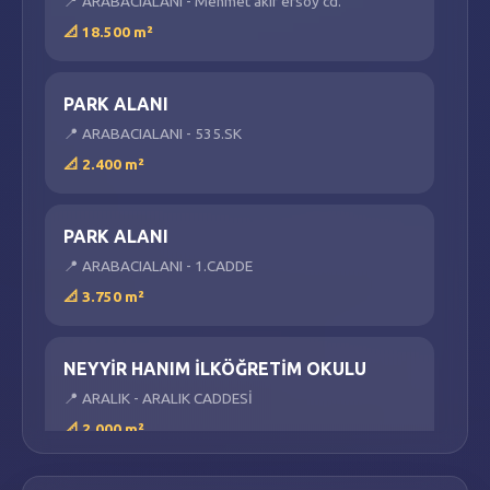
📍
ARABACIALANI
-
Mehmet akif ersoy cd.
📐
18.500
m²
PARK ALANI
📍
ARABACIALANI
-
535.SK
📐
2.400
m²
PARK ALANI
📍
ARABACIALANI
-
1.CADDE
📐
3.750
m²
NEYYİR HANIM İLKÖĞRETİM OKULU
📍
ARALIK
-
ARALIK CADDESİ
📐
2.000
m²