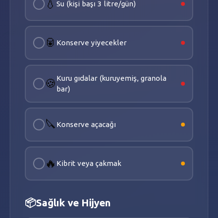
💧
Su (kişi başı 3 litre/gün)
🥫
Konserve yiyecekler
Kuru gıdalar (kuruyemiş, granola
🍪
bar)
🔪
Konserve açacağı
🔥
Kibrit veya çakmak
📦
Sağlık ve Hijyen