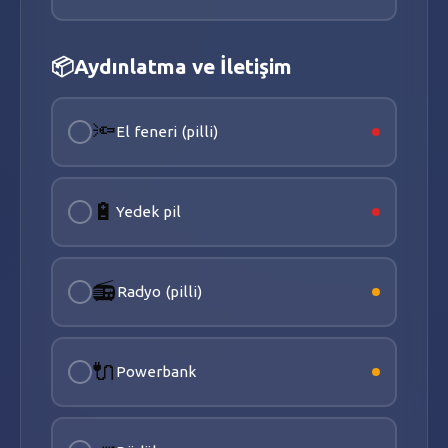
📦
Aydınlatma ve İletişim
🔦
El feneri (pilli)
🔋
Yedek pil
📻
Radyo (pilli)
🔌
Powerbank