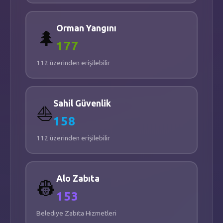
📐
1.780
m²
Orman Yangını
🌲
TAMER DOST PARKI
177
📍
KÖPRÜBAŞI
-
SÖĞÜT SK.
📐
5.700
m²
112 üzerinden erişilebilir
PARK ALANI VE TOP SAHASI
Sahil Güvenlik
⛵
📍
KURUÇEŞME
-
KURTULUŞ
158
📐
600
m²
112 üzerinden erişilebilir
KÖY İLKOKULU
📍
MEŞELİ
-
2451.CD.
Alo Zabıta
👷
📐
240
m²
153
Belediye Zabıta Hizmetleri
MEHMET SADIK ERATİK ORTAOKULU