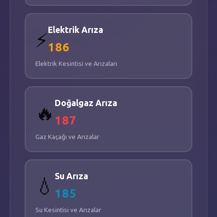
📍
OTUZİKİ EVLER
-
863. SK.
📐
1.500
m²
Elektrik Arıza
⚡
186
SELAHİYE MERKEZ CAMİİ
Elektrik Kesintisi ve Arızaları
📍
SELAHİYE
-
SELAHİYE MH.
📐
750
m²
Doğalgaz Arıza
🔥
MERA ALANI
187
📍
UZUNKÖY
-
VATAN CD.
📐
12.600
m²
Gaz Kaçağı ve Arızalar
YUNUSEMRE İLKOKULU
Su Arıza
💧
📍
VATAN
-
KÜLTÜR SK.
185
📐
2.100
m²
Su Kesintisi ve Arızalar