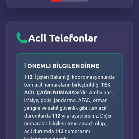
NAİM SÜLEYMANOĞLU PARKI
📍
BEŞKÖPRÜ
-
15.CD.
📐
3.300
m²
Acil Telefonlar
HACI EMİNE OBA İLK VE ORTAOKULU
📍
BEŞKÖPRÜ
-
391.CD.
ℹ️ ÖNEMLİ BİLGİLENDİRME
📐
1.880
m²
112
, İçişleri Bakanlığı koordinasyonunda
tüm acil numaraların birleştirildiği
TEK
TOP SAHASI
ACİL ÇAĞRI NUMARASI
'dır. Ambulans,
📍
BEŞKÖPRÜ
-
KOSOVA SK.
itfaiye, polis, jandarma, AFAD, orman
📐
1.000
m²
yangını ve sahil güvenlik gibi tüm acil
durumlarda
112
'yi arayabilirsiniz. Diğer
numaralar bilgilendirme amaçlı olup,
MEYDAN PARK
acil durumda
112
numarasını
📍
ÇUBUKLU
-
2422.SK