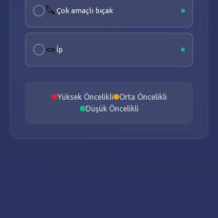
🔪
Çok amaçlı bıçak
🪢
İp
Yüksek Öncelikli
Orta Öncelikli
Düşük Öncelikli