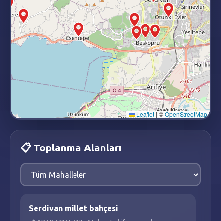
Leaflet
|
©
OpenStreetMap
📋 Toplanma Alanları
Serdivan millet bahçesi