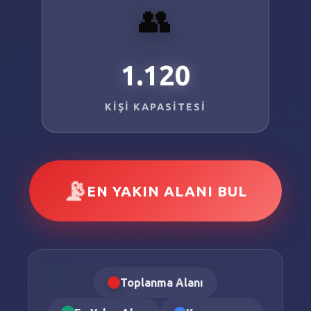
👥
1.535
KIŞI KAPASITESI
📡
EN YAKIN ALANI BUL
Toplanma Alanı