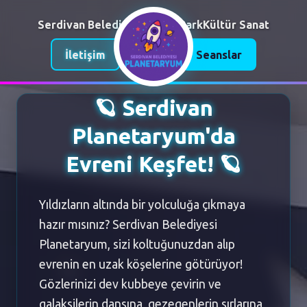
Serdivan Belediyesi
Trafik Park
Kültür Sanat
İletişim
Galeri
Seanslar
🪐 Serdivan
Planetaryum'da
Evreni Keşfet! 🪐
Yıldızların altında bir yolculuğa çıkmaya
hazır mısınız? Serdivan Belediyesi
Planetaryum, sizi koltuğunuzdan alıp
evrenin en uzak köşelerine götürüyor!
Gözlerinizi dev kubbeye çevirin ve
galaksilerin dansına, gezegenlerin sırlarına