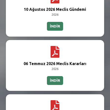
SEBİK
10 Ağustos 2026 Meclis Gündemi
E
NÖBETÇI ECZANELER
2026
SABSIS - AFET
İNDİR
TRAFIKPARK
KÜREK
PARKLAR
06 Temmuz 2026 Meclis Kararları
PAZAR YERLERI
2026
ATIK YÖNETIM
İNDİR
PLANETARYUM