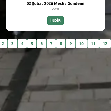
02 Şubat 2026 Meclis Gündemi
2026
İNDİR
2
3
4
5
6
7
8
9
10
11
12