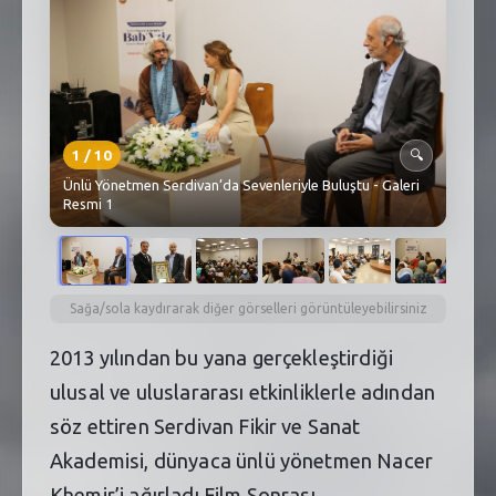
SEBİK
E
NÖBETÇI ECZANELER
SABSIS - AFET
1
/
10
🔍
TRAFIKPARK
Ünlü Yönetmen Serdivan’da Sevenleriyle Buluştu - Galeri
Resmi 1
KÜREK
PARKLAR
PAZAR YERLERI
Sağa/sola kaydırarak diğer görselleri görüntüleyebilirsiniz
2013 yılından bu yana gerçekleştirdiği
ATIK YÖNETIM
ulusal ve uluslararası etkinliklerle adından
PLANETARYUM
söz ettiren Serdivan Fikir ve Sanat
Akademisi, dünyaca ünlü yönetmen Nacer
Khemir’i ağırladı.Film Sonrası