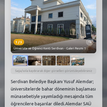
SEBİK
E
NÖBETÇI ECZANELER
SABSIS - AFET
TRAFIKPARK
1
/
5
🔍
KÜREK
Üniversite ve Öğrenci Kenti Serdivan - Galeri Resmi 1
PARKLAR
PAZAR YERLERI
Sağa/sola kaydırarak diğer görselleri görüntüleyebilirsiniz
ATIK YÖNETIM
Serdivan Belediye Başkanı Yusuf Alemdar;
PLANETARYUM
üniversitelerde bahar döneminin başlaması
münasebetiyle yayımladığı mesajında tüm
öğrencilere başarılar diledi.Alemdar SAÜ