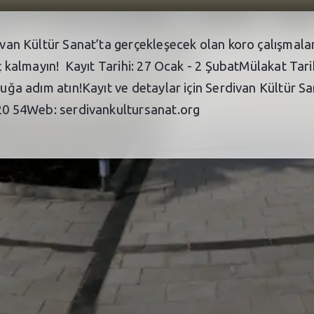
divan Kültür Sanat’ta gerçekleşecek olan koro çalışmala
geç kalmayın! Kayıt Tarihi: 27 Ocak - 2 ŞubatMülakat Ta
uluğa adım atın!Kayıt ve detaylar için Serdivan Kültür S
1 20 54Web: serdivankultursanat.org