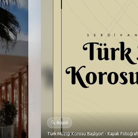
🔍
Büyüt
Türk Müziği Korosu Başlıyor! - Kapak Fotoğraf