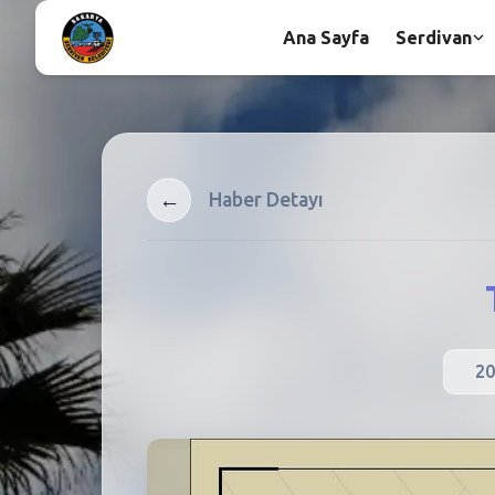
Ana Sayfa
Serdivan
←
Haber Detayı
20