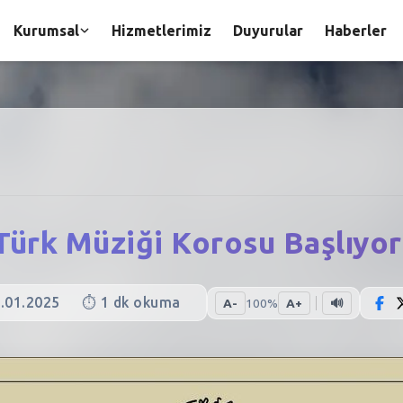
Kurumsal
Hizmetlerimiz
Duyurular
Haberler
Türk Müziği Korosu Başlıyor
.01.2025
⏱️
1
dk okuma
A-
100
%
A+
🔊