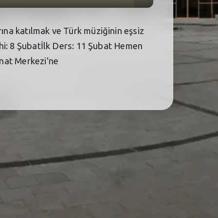
rına katılmak ve Türk müziğinin eşsiz
rihi: 8 Şubatİlk Ders: 11 Şubat Hemen
anat Merkezi'ne