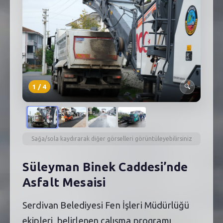
SEBİK
E
NÖBETÇI ECZANELER
SABSIS - AFET
TRAFIKPARK
1
/
4
🔍
KÜREK
PARKLAR
PAZAR YERLERI
Sağa/sola kaydırarak diğer görselleri görüntüleyebilirsiniz
ATIK YÖNETIM
Süleyman Binek Caddesi’nde
Asfalt Mesaisi
PLANETARYUM
Serdivan Belediyesi Fen İşleri Müdürlüğü
ekipleri, belirlenen çalışma programı