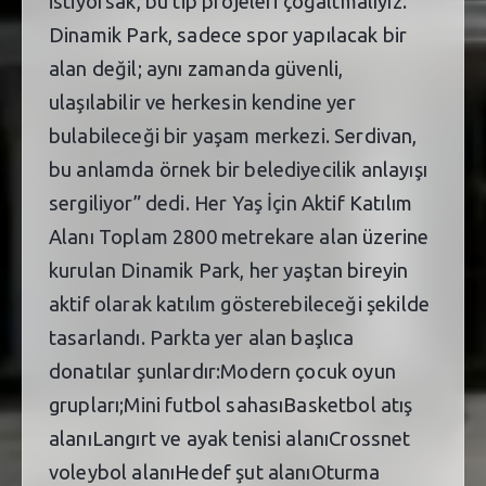
istiyorsak, bu tip projeleri çoğaltmalıyız.
Dinamik Park, sadece spor yapılacak bir
alan değil; aynı zamanda güvenli,
ulaşılabilir ve herkesin kendine yer
bulabileceği bir yaşam merkezi. Serdivan,
bu anlamda örnek bir belediyecilik anlayışı
sergiliyor” dedi. Her Yaş İçin Aktif Katılım
Alanı Toplam 2800 metrekare alan üzerine
kurulan Dinamik Park, her yaştan bireyin
aktif olarak katılım gösterebileceği şekilde
tasarlandı. Parkta yer alan başlıca
donatılar şunlardır:Modern çocuk oyun
grupları;Mini futbol sahasıBasketbol atış
alanıLangırt ve ayak tenisi alanıCrossnet
voleybol alanıHedef şut alanıOturma