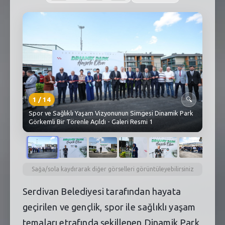
SEBİK
E
NÖBETÇI ECZANELER
SABSIS - AFET
TRAFIKPARK
KÜREK
1
/
14
🔍
Spor ve Sağlıklı Yaşam Vizyonunun Simgesi Dinamik Park
PARKLAR
Görkemli Bir Törenle Açıldı - Galeri Resmi 1
PAZAR YERLERI
ATIK YÖNETIM
Sağa/sola kaydırarak diğer görselleri görüntüleyebilirsiniz
PLANETARYUM
Serdivan Belediyesi tarafından hayata
geçirilen ve gençlik, spor ile sağlıklı yaşam
temaları etrafında şekillenen Dinamik Park,