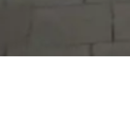
Serdivan Belediyesi
Arabacıalanı Mah. No: 328, Serdivan /
Sakarya
Tel:
444 54 50
E-posta:
info@serdivan.bel.tr