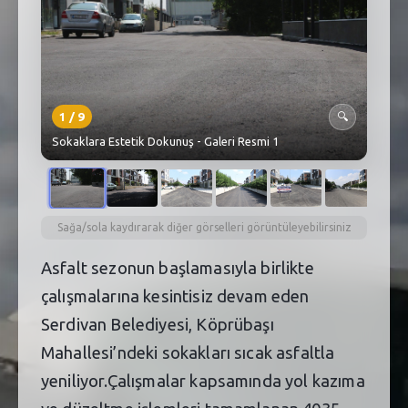
SEBİK
E
NÖBETÇI ECZANELER
SABSIS - AFET
1
/
9
🔍
TRAFIKPARK
Sokaklara Estetik Dokunuş - Galeri Resmi 1
KÜREK
PARKLAR
Sağa/sola kaydırarak diğer görselleri görüntüleyebilirsiniz
PAZAR YERLERI
Asfalt sezonun başlamasıyla birlikte
çalışmalarına kesintisiz devam eden
ATIK YÖNETIM
Serdivan Belediyesi, Köprübaşı
PLANETARYUM
Mahallesi’ndeki sokakları sıcak asfaltla
yeniliyor.Çalışmalar kapsamında yol kazıma