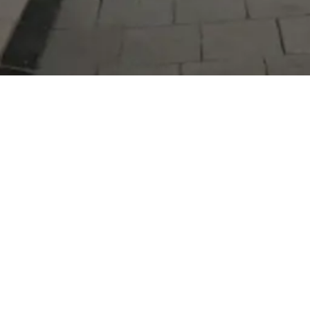
Serdivan Belediyesi
Arabacıalanı Mah. No: 328, Serdivan /
Sakarya
Tel:
444 54 50
E-posta:
info@serdivan.bel.tr
Hizmetlerimizi daha kolay kullanmak için mobil
uygulamalarımızı indirin.