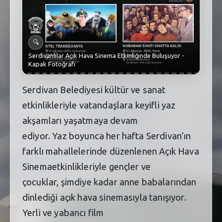
SEBİK
E
NÖBETÇI ECZANELER
🔍
SABSIS - AFET
Serdivanlılar Açık Hava Sinema Etkinliğinde Buluşuyor -
Kapak Fotoğrafı
TRAFIKPARK
Serdivan Belediyesi kültür ve sanat
KÜREK
etkinlikleriyle vatandaşlara keyifli yaz
PARKLAR
akşamları yaşatmaya devam
ediyor. Yaz boyunca her hafta Serdivan’ın
PAZAR YERLERI
farklı mahallelerinde düzenlenen Açık Hava
ATIK YÖNETIM
Sinemaetkinlikleriyle gençler ve
çocuklar, şimdiye kadar anne babalarından
PLANETARYUM
dinlediği açık hava sinemasıyla tanışıyor.
Yerli ve yabancı film