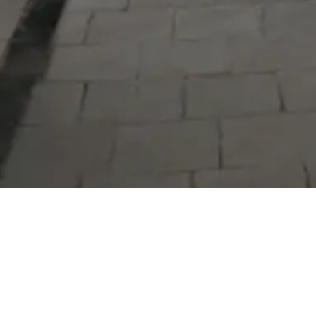
Serdivan Belediyesi
Arabacıalanı Mah. No: 328, Serdivan /
Sakarya