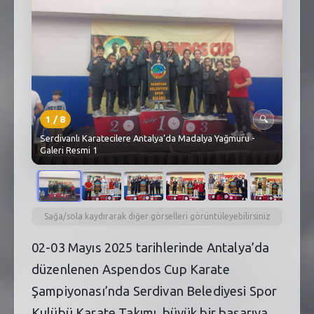
SEBİK
E
NÖBETÇI ECZANELER
SABSIS - AFET
TRAFIKPARK
1
/
8
🔍
KÜREK
Serdivanlı Karatecilere Antalya’da Madalya Yağmuru -
Galeri Resmi 1
PARKLAR
PAZAR YERLERI
Sağa/sola kaydırarak diğer görselleri görüntüleyebilirsiniz
ATIK YÖNETIM
02-03 Mayıs 2025 tarihlerinde Antalya’da
PLANETARYUM
düzenlenen Aspendos Cup Karate
Şampiyonası’nda Serdivan Belediyesi Spor
Kulübü Karate Takımı, büyük bir başarıya