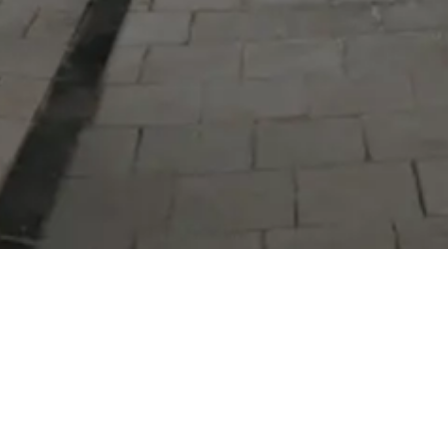
Serdivan Belediyesi
Arabacıalanı Mah. No: 328, Serdivan /
Sakarya