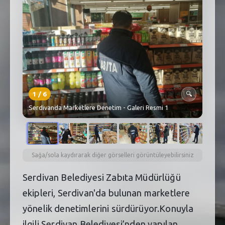
SEBİK
E
NÖBETÇI ECZANELER
SABSIS - AFET
TRAFIKPARK
1
/
6
🔍
KÜREK
Serdivanda Marketlere Denetim - Galeri Resmi 1
PARKLAR
PAZAR YERLERI
Sağa/sola kaydırarak diğer görselleri görüntüleyebilirsiniz
ATIK YÖNETIM
Serdivan Belediyesi Zabıta Müdürlüğü
PLANETARYUM
ekipleri, Serdivan'da bulunan marketlere
yönelik denetimlerini sürdürüyor.Konuyla
ilgili Serdivan Belediyesi’nden yapılan