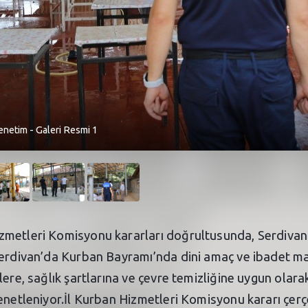
netim - Galeri Resmi 1
metleri Komisyonu kararları doğrultusunda, Serdivan 
.Serdivan’da Kurban Bayramı’nda dini amaç ve ibadet 
lere, sağlık şartlarına ve çevre temizliğine uygun ola
denetleniyor.İl Kurban Hizmetleri Komisyonu kararı çer