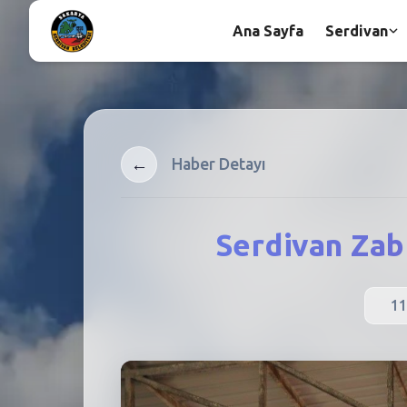
Ana Sayfa
Serdivan
←
Haber Detayı
Serdivan Zab
11