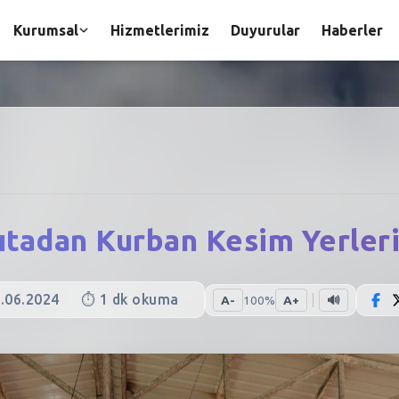
Kurumsal
Hizmetlerimiz
Duyurular
Haberler
ıtadan Kurban Kesim Yerle
.06.2024
⏱️
1
dk okuma
A-
100
%
A+
🔊