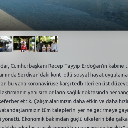
dar, Cumhurbaşkanı Recep Tayyip Erdoğan’ın kabine t
amında Serdivan’daki kontrollü sosyal hayat uygulamalar
ndan bu yana koronavirüse karşı tedbirleri en üst düzey
ulaştırmanın yanı sıra onların sağlık noktasında herha
ferber ettik. Çalışmalarımızın daha etkin ve daha hızl
vatandaşlarımızın tüm taleplerini yerine getirmeye gay
yi yönetti. Ekonomik bakımdan güçlü ülkelerin bile çalka
kilde adımlar atarak önemli bir virajı geride bıraktı.”