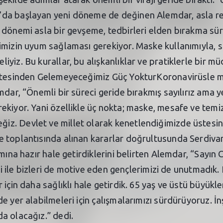
’da başlayan yeni döneme de değinen Alemdar, asla r
 dönemi asla bir gevşeme, tedbirleri elden bırakma sür
imizin uyum sağlaması gerekiyor. Maske kullanımıyla, s
yiz. Bu kurallar, bu alışkanlıklar ve pratiklerle bir m
Üstesinden Gelemeyeceğimiz Güç YokturKoronavirüsle 
mdar, “Önemli bir süreci geride bırakmış sayılırız ama 
ekiyor. Yani özellikle üç nokta; maske, mesafe ve temi
z. Devlet ve millet olarak kenetlendiğimizde üstesin
toplantısında alınan kararlar doğrultusunda Serdivan’d
ımına hazır hale getirdiklerini belirten Alemdar, “Sayın
ri ile bizleri de motive eden gençlerimizi de unutmadık. 
için daha sağlıklı hale getirdik. 65 yaş ve üstü büyükle
 yer alabilmeleri için çalışmalarımızı sürdürüyoruz. İn
a olacağız.” dedi.