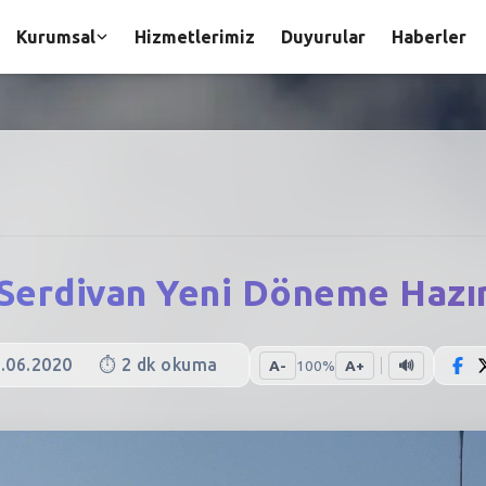
Kurumsal
Hizmetlerimiz
Duyurular
Haberler
Serdivan Yeni Döneme Hazı
.06.2020
⏱️
2
dk okuma
A-
100
%
A+
🔊