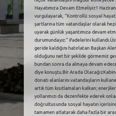
Hayatımıza Devam Etmeliyiz1 Haziran
vurgulayarak, “Kontrollü sosyal hayat
şartlarına tüm vatandaşlar olarak hep
uyarak günlük yaşantımıza devam etmeli
durumundayız.” ifadelerini kullandı.
geride kaldığını hatırlatan Başkan Ale
olduğunu net bir şekilde görmemiz ger
bundan sonra da almaya devam edeceği
diye konuştu.Bir Arada OlacağızKabine 
donatı alanlarını vatandaşların kullan
artık tüm kısıtlamaları kalkan; enerjile
yollarımızı da dezenfekte ederek onlar 
doğrultusunda sosyal hayatın içerisinde
tamamen atlatarak daha fazla bir arad