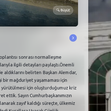
🔍
Büyüt
oplantısı sonrası normalleşme
ıyla ilgili detayları paylaştı.Önemli
de aldıklarını belirten Başkan Alemdar,
ngi bir mağduriyet yaşamaması için
ı yürütülmesi için oluşturduğumuz kriz
ret ettik. Sayın Cumhurbaşkanımızın
lanarak zayıf kaldığı süreçte, ülkemiz
 dedi.Kurallara Uyarak Günlük