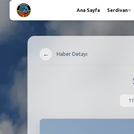
Ana Sayfa
Serdivan
←
Haber Detayı
11