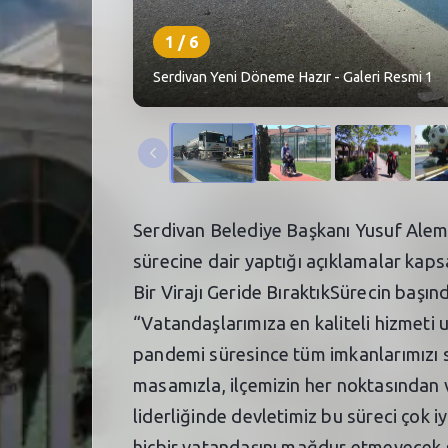
1
/
6
Serdivan Yeni Döneme Hazır - Galeri Resmi 1
Serdivan Belediye Başkanı Yusuf Alem
sürecine dair yaptığı açıklamalar kaps
Bir Virajı Geride BıraktıkSürecin başı
“Vatandaşlarımıza en kaliteli hizmeti 
pandemi süresince tüm imkanlarımızı se
masamızla, ilçemizin her noktasından 
liderliğinde devletimiz bu süreci çok i
hiçbir vatandaşını mağdur etmeyecek şe