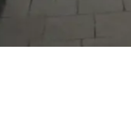
Serdivan Belediyesi
Arabacıalanı Mah. No: 328, Serdivan /
Sakarya
Tel:
444 54 50
E-posta:
info@serdivan.bel.tr