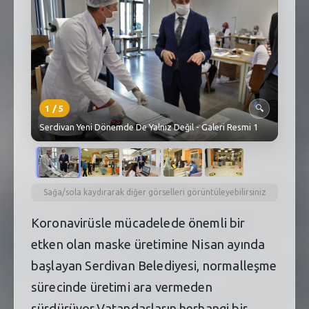
SEBİK
E
NÖBETÇI ECZANELER
SABSIS - AFET
TRAFIKPARK
1
/
5
🔍
Serdivan Yeni Dönemde De Yalnız Değil - Galeri Resmi 1
KÜREK
PARKLAR
PAZAR YERLERI
Sağa/sola kaydırarak diğer görselleri görüntüleyebilirsiniz
Koronavirüsle mücadelede önemli bir
ATIK YÖNETIM
etken olan maske üretimine Nisan ayında
PLANETARYUM
başlayan Serdivan Belediyesi, normalleşme
sürecinde üretimi ara vermeden
sürdürüyor.Vatandaşların herhangi bir