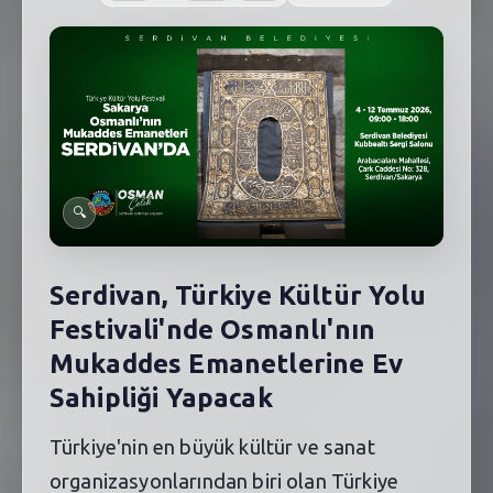
SEBİK
E
NÖBETÇI ECZANELER
SABSIS - AFET
TRAFIKPARK
KÜREK
🔍
PARKLAR
Serdivan, Türkiye Kültür Yolu
PAZAR YERLERI
Festivali'nde Osmanlı'nın
ATIK YÖNETIM
Mukaddes Emanetlerine Ev
Sahipliği Yapacak
PLANETARYUM
Türkiye'nin en büyük kültür ve sanat
organizasyonlarından biri olan Türkiye