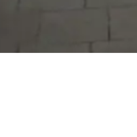
Serdivan Belediyesi
Arabacıalanı Mah. No: 328, Serdivan /
Sakarya
Tel:
444 54 50
E-posta:
info@serdivan.bel.tr