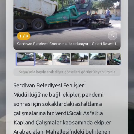
SEBİK
E
NÖBETÇI ECZANELER
SABSIS - AFET
1
/
9
🔍
TRAFIKPARK
Serdivan Pandemi Sonrasına Hazırlanıyor - Galeri Resmi 1
KÜREK
PARKLAR
Sağa/sola kaydırarak diğer görselleri görüntüleyebilirsiniz
PAZAR YERLERI
Serdivan Belediyesi Fen İşleri
Müdürlüğü’ne bağlı ekipler, pandemi
ATIK YÖNETIM
sonrası için sokaklardaki asfaltlama
PLANETARYUM
çalışmalarına hız verdi.Sıcak Asfaltla
KaplandıÇalışmalar kapsamında ekipler
Arabacıalanı Mahallesi’ndeki belirlenen