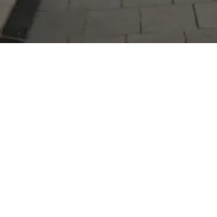
Serdivan Belediyesi
Arabacıalanı Mah. No: 328, Serdivan /
Sakarya
Tel:
444 54 50
E-posta:
info@serdivan.bel.tr
Hizmetlerimizi daha kolay kullanmak için mobil
uygulamalarımızı indirin.