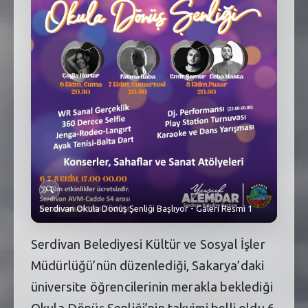
SEBİK
E
NÖBETÇI ECZANELER
SABSIS - AFET
TRAFIKPARK
KÜREK
PARKLAR
🔍
PAZAR YERLERI
Serdivan Okula Dönüş Şenliği Başlıyor - Galeri Resmi 1
ATIK YÖNETIM
Serdivan Belediyesi Kültür ve Sosyal İşler
PLANETARYUM
Müdürlüğü’nün düzenlediği, Sakarya’daki
üniversite öğrencilerinin merakla beklediği