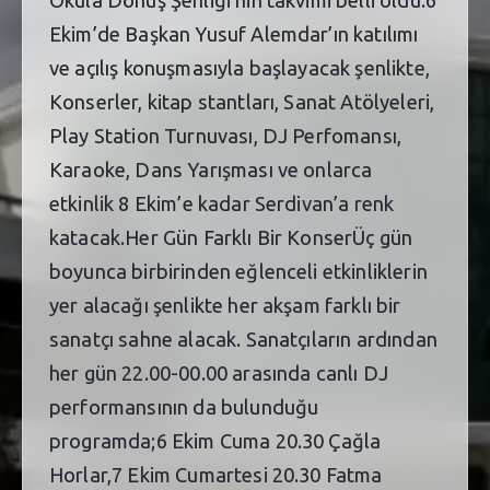
Okula Dönüş Şenliği’nin takvimi belli oldu.6
Ekim’de Başkan Yusuf Alemdar’ın katılımı
ve açılış konuşmasıyla başlayacak şenlikte,
Konserler, kitap stantları, Sanat Atölyeleri,
Play Station Turnuvası, DJ Perfomansı,
Karaoke, Dans Yarışması ve onlarca
etkinlik 8 Ekim’e kadar Serdivan’a renk
katacak.Her Gün Farklı Bir KonserÜç gün
boyunca birbirinden eğlenceli etkinliklerin
yer alacağı şenlikte her akşam farklı bir
sanatçı sahne alacak. Sanatçıların ardından
her gün 22.00-00.00 arasında canlı DJ
performansının da bulunduğu
programda;6 Ekim Cuma 20.30 Çağla
Horlar,7 Ekim Cumartesi 20.30 Fatma