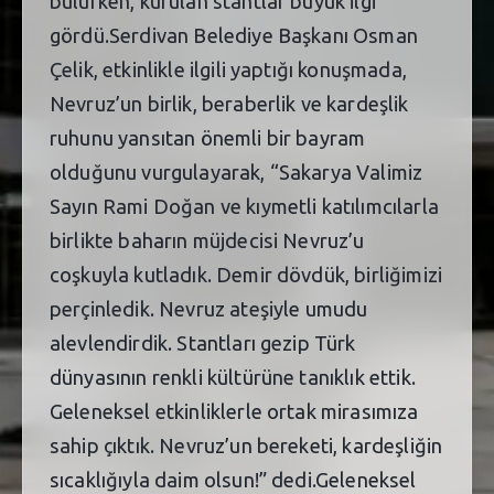
bulurken, kurulan stantlar büyük ilgi
gördü.Serdivan Belediye Başkanı Osman
Çelik, etkinlikle ilgili yaptığı konuşmada,
Nevruz’un birlik, beraberlik ve kardeşlik
ruhunu yansıtan önemli bir bayram
olduğunu vurgulayarak, “Sakarya Valimiz
Sayın Rami Doğan ve kıymetli katılımcılarla
birlikte baharın müjdecisi Nevruz’u
coşkuyla kutladık. Demir dövdük, birliğimizi
perçinledik. Nevruz ateşiyle umudu
alevlendirdik. Stantları gezip Türk
dünyasının renkli kültürüne tanıklık ettik.
Geleneksel etkinliklerle ortak mirasımıza
sahip çıktık. Nevruz’un bereketi, kardeşliğin
sıcaklığıyla daim olsun!” dedi.Geleneksel