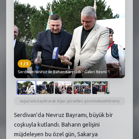
SEBİK
E
NÖBETÇI ECZANELER
SABSIS - AFET
TRAFIKPARK
KÜREK
1
/
5
🔍
Serdivan Nevruz ile Baharı Karşıladı - Galeri Resmi 1
PARKLAR
PAZAR YERLERI
ATIK YÖNETIM
Sağa/sola kaydırarak diğer görselleri görüntüleyebilirsiniz
PLANETARYUM
Serdivan’da Nevruz Bayramı, büyük bir
coşkuyla kutlandı. Baharın gelişini
müjdeleyen bu özel gün, Sakarya