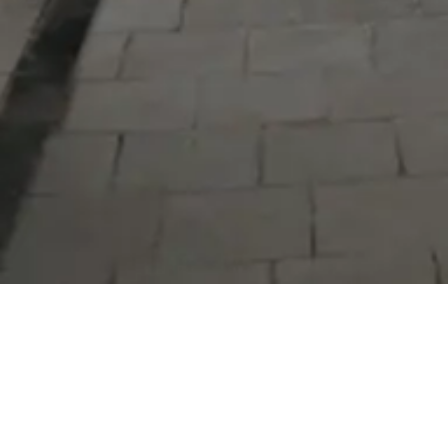
Serdivan Belediyesi
Arabacıalanı Mah. No: 328, Serdivan /