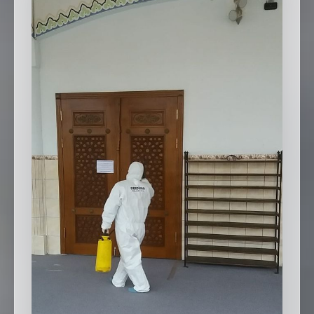
SEBİK
E
NÖBETÇI ECZANELER
SABSIS - AFET
TRAFIKPARK
KÜREK
PARKLAR
PAZAR YERLERI
ATIK YÖNETIM
PLANETARYUM