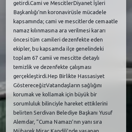
getirdi.Cami ve MescitlerDiyanet İşleri
Başkanlığı’nın koronavirüsle mücadele
kapsamında; cami ve mescitlerde cemaatle
namaz kılınmasına ara verilmesi kararı
öncesi tüm camileri dezenfekte eden
ekipler, bu kapsamda ilçe genelindeki
toplam 67 camii ve mescitte detaylı
temizlik ve dezenfekte çalışması
gerçekleştirdi.Hep Birlikte Hassasiyet
GöstereceğizVatandaşların sağlığını
korumak ve kollamak için büyük bir
sorumluluk bilinciyle hareket ettiklerini
belirten Serdivan Belediye Başkanı Yusuf
Alemdar, “Cuma Namazı’nın yanı sıra
Mübarek Miraç Kandili’nde yaşanan