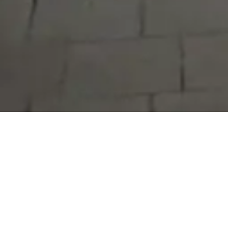
Serdivan Belediyesi
Arabacıalanı Mah. No: 328, Serdivan /
Sakarya
Tel:
444 54 50