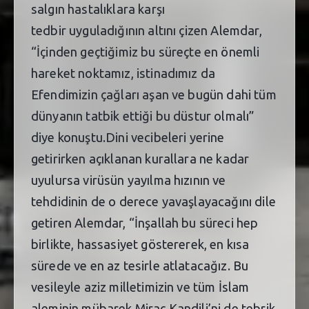
salgın hastalıklara karşı
tedbir uyguladığının altını çizen Alemdar,
“İçinden geçtiğimiz bu süreçte en önemli
hareket noktamız, istinadımız da
Efendimizin çağları aşan ve bugün dahi tüm
dünyanın tatbik ettiği bu düstur olmalı”
diye konuştu.Dini vecibeleri yerine
getirirken açıklanan kurallara ne kadar
uyulursa virüsün yayılma hızının ve
tehdidinin de o derece yavaşlayacağını dile
getiren Alemdar, “İnşallah bu süreci hep
birlikte, hassasiyet göstererek, en kısa
sürede ve en az tesirle atlatacağız. Bu
vesileyle aziz milletimizin ve tüm İslam
aleminin mübarek Miraç Kandili’ni de tebrik