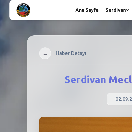
Ana Sayfa
Serdivan
←
Haber Detayı
Serdivan Mecl
02.09.