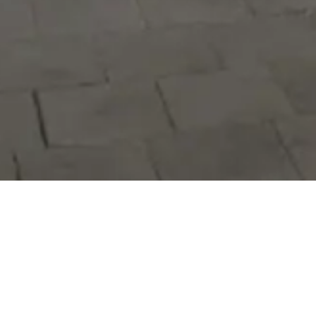
Hizmetlerimizi daha kolay kullanmak
için mobil uygulamalarımızı indirin.