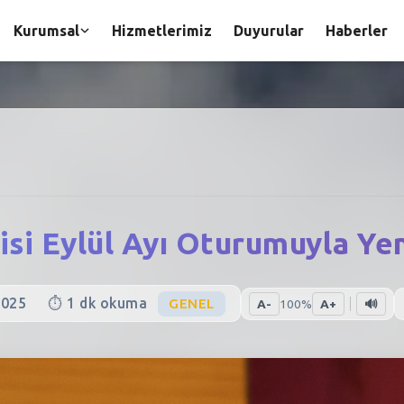
Kurumsal
Hizmetlerimiz
Duyurular
Haberler
isi Eylül Ayı Oturumuyla Ye
2025
⏱️
1
dk okuma
GENEL
A-
100
%
A+
🔊