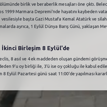
ümünde birlik ve beraberlik mesajları öne çıktı. Beled
os 1999 Marmara Depremi'nde hayatını kaybeden vatan
vesilesiyle başta Gazi Mustafa Kemal Atatürk ve silah
malarda ayrıca, 1 Eylül Dünya Barış Günü, yaklaşan Mevl
.
kinci Birleşim 8 Eylül'de
clis, 8 asıl ve 4 ek maddeden oluşan gündemi görüşme
 9'u oy birliği ile, 3'ü ise oy çokluğu ile kabul edil
n 8 Eylül Pazartesi günü saat 11:00'de yapılması kararla