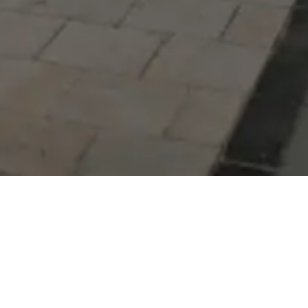
Serdivan Belediyesi
Arabacıalanı Mah. No: 328,
Serdivan / Sakarya
Tel:
444 54 50
E-posta:
info@serdivan.bel.tr