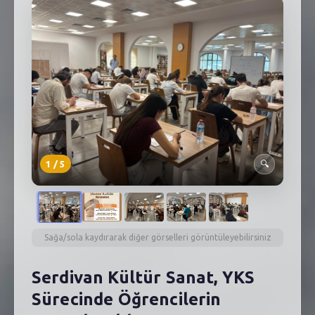
SEBİK
E
NÖBETÇI ECZANELER
SABSIS - AFET
TRAFIKPARK
KÜREK
1
/
5
🔍
PARKLAR
PAZAR YERLERI
ATIK YÖNETIM
Sağa/sola kaydırarak diğer görselleri görüntüleyebilirsiniz
PLANETARYUM
Serdivan Kültür Sanat, YKS
Sürecinde Öğrencilerin