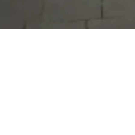
Serdivan Belediyesi
Arabacıalanı Mah. No: 328, Serdivan /
Sakarya
Tel:
444 54 50
E-posta:
info@serdivan.bel.tr
Hizmetlerimizi daha kolay kullanmak için mobil
uygulamalarımızı indirin.