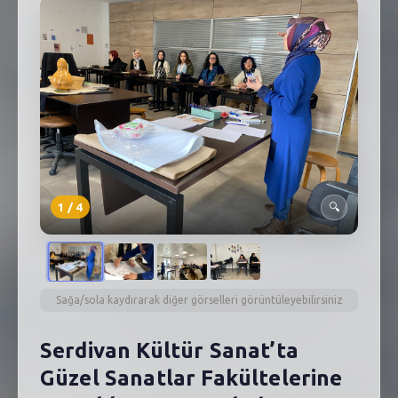
SEBİK
E
NÖBETÇI ECZANELER
SABSIS - AFET
TRAFIKPARK
KÜREK
1
/
4
🔍
PARKLAR
PAZAR YERLERI
ATIK YÖNETIM
Sağa/sola kaydırarak diğer görselleri görüntüleyebilirsiniz
PLANETARYUM
Serdivan Kültür Sanat’ta
Güzel Sanatlar Fakültelerine