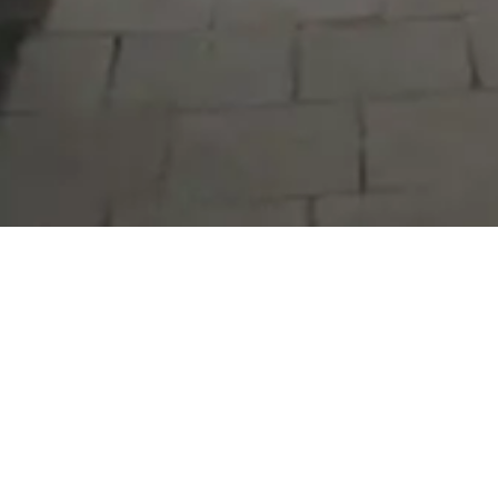
Serdivan Belediyesi
Arabacıalanı Mah. No: 328, Serdivan /
Sakarya
Tel:
444 54 50
E-posta:
info@serdivan.bel.tr