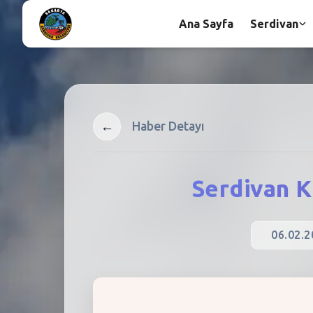
Ana Sayfa
Serdivan
←
Haber Detayı
Serdivan K
06.02.2