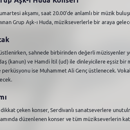
Grup Aşk-ı Huda Konseri
umartesi akşamı, saat 20.00’de anlamlı bir müzik bulu
nınan Grup Aşk-ı Huda, müzikseverlerle bir araya gelec
cak
üstlenirken, sahnede birbirinden değerli müzisyenler y
daş (kanun) ve Hamdi İtil (ud) ile dinleyicilere eşsiz bi
 perküsyonu ise Muhammet Ali Genç üstlenecek. Vokal de
ecek.
mı
 dikkat çeken konser, Serdivanlı sanatseverlere unutul
psamında düzenlenen konser ve tüm müzikseverlerin katı