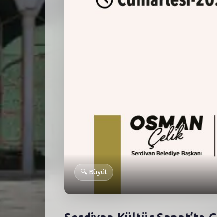
🔍
Büyüt