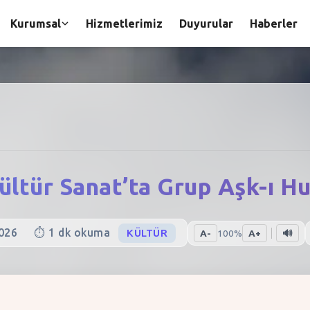
Kurumsal
Hizmetlerimiz
Duyurular
Haberler
ültür Sanat’ta Grup Aşk-ı H
026
⏱️
1
dk okuma
KÜLTÜR
A-
100
%
A+
🔊