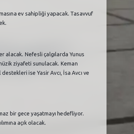
şmasına ev sahipliği yapacak. Tasavvuf
ek.
er alacak. Nefesli çalgılarda Yunus
r müzik ziyafeti sunulacak. Keman
stekleri ise Yasir Avcı, İsa Avcı ve
maz bir gece yaşatmayı hedefliyor.
lımına açık olacak.