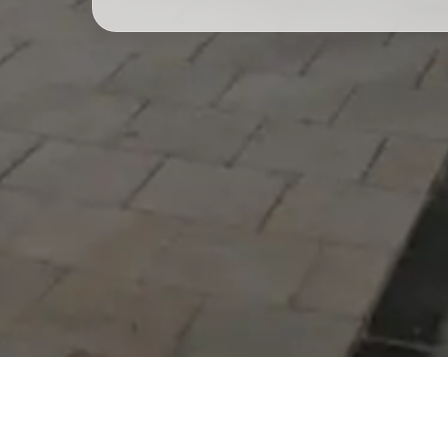
Serdivan Belediyesi
Arabacıalanı Mah. No: 328,