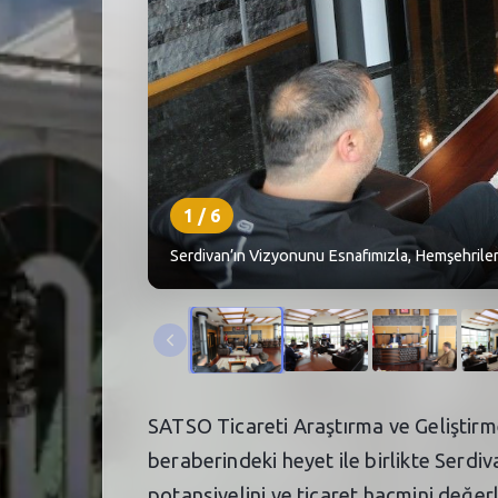
1
/
6
Serdivan’ın Vizyonunu Esnafımızla, Hemşehrileri
SATSO Ticareti Araştırma ve Geliştir
beraberindeki heyet ile birlikte Serd
potansiyelini ve ticaret hacmini değer