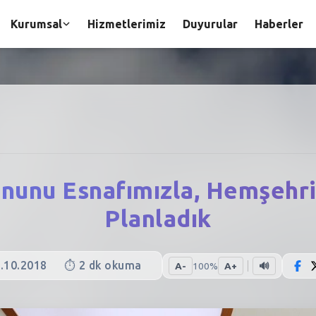
Kurumsal
Hizmetlerimiz
Duyurular
Haberler
onunu Esnafımızla, Hemşehril
Planladık
.10.2018
⏱️
2
dk okuma
A-
100
%
A+
🔊