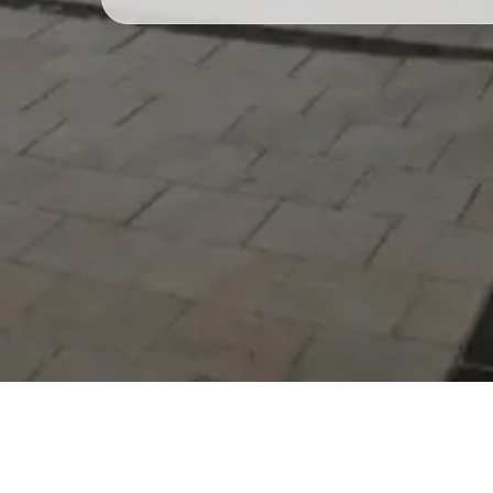
Serdivan Belediyesi
Arabacıalanı Mah. No: 328,
Serdivan / Sakarya