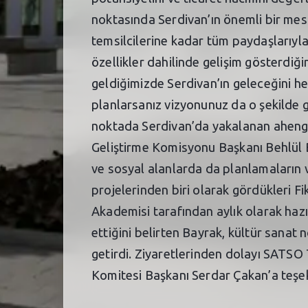
noktasında Serdivan’ın önemli bir mes
temsilcilerine kadar tüm paydaşlarıyla 
özellikler dahilinde gelişim gösterdi
geldiğimizde Serdivan’ın geleceğini he
planlarsanız vizyonunuz da o şekilde g
noktada Serdivan’da yakalanan ahengin
Geliştirme Komisyonu Başkanı Behlül B
ve sosyal alanlarda da planlamaların 
projelerinden biri olarak gördükleri Fi
Akademisi tarafından aylık olarak hazı
ettiğini belirten Bayrak, kültür sanat n
getirdi. Ziyaretlerinden dolayı SATSO
Komitesi Başkanı Serdar Çakan’a teşek