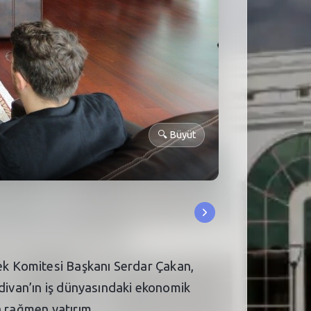
🔍
Büyüt
ek Komitesi Başkanı Serdar Çakan,
rdivan’ın iş dünyasındaki ekonomik
a rağmen yatırım