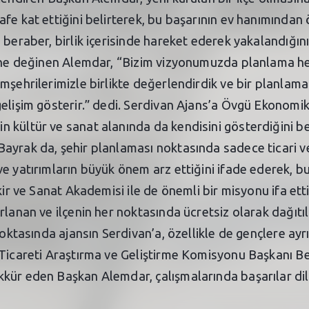
afe kat ettiğini belirterek, bu başarının ev hanımından
beraber, birlik içerisinde hareket ederek yakalandığını 
ğine değinen Alemdar, “Bizim vizyonumuzda planlama he
mşehrilerimizle birlikte değerlendirdik ve bir planlama 
elişim gösterir.” dedi. Serdivan Ajans’a Övgü Ekonomik 
 kültür ve sanat alanında da kendisini gösterdiğini b
ayrak da, şehir planlaması noktasında sadece ticari v
ve yatırımların büyük önem arz ettiğini ifade ederek, 
kir ve Sanat Akademisi ile de önemli bir misyonu ifa etti
rlanan ve ilçenin her noktasında ücretsiz olarak dağıtı
oktasında ajansın Serdivan’a, özellikle de gençlere ayrı 
 Ticareti Araştırma ve Geliştirme Komisyonu Başkanı B
kür eden Başkan Alemdar, çalışmalarında başarılar dil