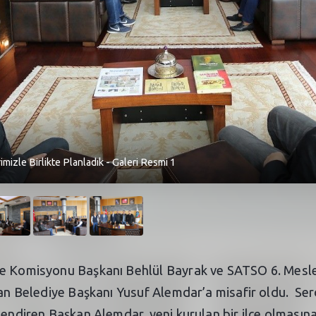
mizle Birlikte Planladık - Galeri Resmi 1
me Komisyonu Başkanı Behlül Bayrak ve SATSO 6. Mesl
ivan Belediye Başkanı Yusuf Alemdar’a misafir oldu. Se
lendiren Başkan Alemdar, yeni kurulan bir ilçe olmasın