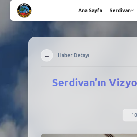
Ana Sayfa
Serdivan
←
Haber Detayı
Serdivan’ın Vizy
10