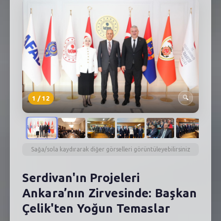
SEBİK
E
NÖBETÇI ECZANELER
SABSIS - AFET
TRAFIKPARK
KÜREK
1
/
12
🔍
PARKLAR
PAZAR YERLERI
Sağa/sola kaydırarak diğer görselleri görüntüleyebilirsiniz
ATIK YÖNETIM
Serdivan'ın Projeleri
PLANETARYUM
Ankara’nın Zirvesinde: Başkan
Çelik'ten Yoğun Temaslar