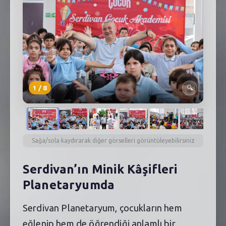
SEBİK
E
NÖBETÇI ECZANELER
SABSIS - AFET
TRAFIKPARK
1
/
8
🔍
KÜREK
PARKLAR
PAZAR YERLERI
Sağa/sola kaydırarak diğer görselleri görüntüleyebilirsiniz
ATIK YÖNETIM
Serdivan’ın Minik Kâşifleri
Planetaryumda
PLANETARYUM
Serdivan Planetaryum, çocukların hem
eğlenip hem de öğrendiği anlamlı bir