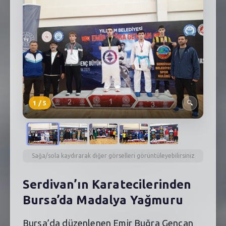
SEBİK
E
NÖBETÇI ECZANELER
SABSIS - AFET
TRAFIKPARK
KÜREK
1
/
5
🔍
PARKLAR
PAZAR YERLERI
Sağa/sola kaydırarak diğer görselleri görüntüleyebilirsiniz
ATIK YÖNETIM
Serdivan’ın Karatecilerinden
PLANETARYUM
Bursa’da Madalya Yağmuru
Bursa’da düzenlenen Emir Buğra Gencan