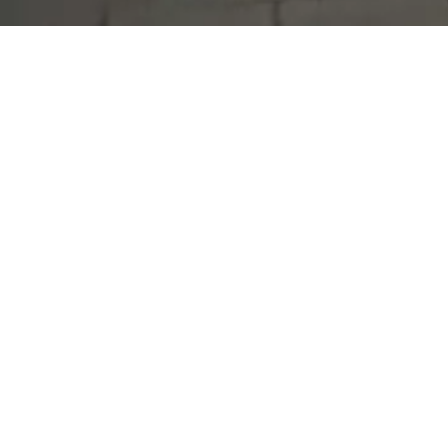
Serdivan Belediyesi
Arabacıalanı Mah. No: 328, Serdivan /
Sakarya
Tel:
444 54 50
E-posta:
info@serdivan.bel.tr
Hizmetlerimizi daha kolay kullanmak için mobil
uygulamalarımızı indirin.