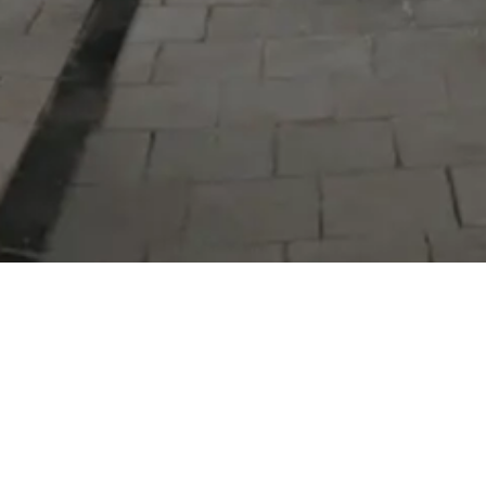
Serdivan Belediyesi
Arabacıalanı Mah. No: 328, Serdivan /
Sakarya
Tel:
444 54 50