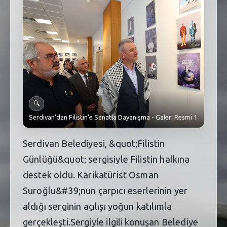
SEBİK
E
NÖBETÇI ECZANELER
SABSIS - AFET
TRAFIKPARK
KÜREK
🔍
Serdivan'dan Filistin'e Sanatla Dayanışma - Galeri Resmi 1
PARKLAR
PAZAR YERLERI
Serdivan Belediyesi, &quot;Filistin
Günlüğü&quot; sergisiyle Filistin halkına
ATIK YÖNETIM
destek oldu. Karikatürist Osman
PLANETARYUM
Suroğlu&#39;nun çarpıcı eserlerinin yer
aldığı serginin açılışı yoğun katılımla
gerçekleşti.Sergiyle ilgili konuşan Belediye