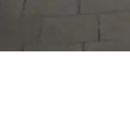
Serdivan Belediyesi
Arabacıalanı Mah. No: 328, Serdivan /
Sakarya
Tel:
444 54 50
E-posta:
info@serdivan.bel.tr