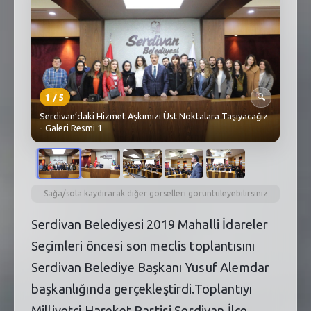
SEBİK
E
NÖBETÇI ECZANELER
SABSIS - AFET
1
/
5
🔍
TRAFIKPARK
Serdivan’daki Hizmet Aşkımızı Üst Noktalara Taşıyacağız
- Galeri Resmi 1
KÜREK
PARKLAR
PAZAR YERLERI
Sağa/sola kaydırarak diğer görselleri görüntüleyebilirsiniz
Serdivan Belediyesi 2019 Mahalli İdareler
ATIK YÖNETIM
Seçimleri öncesi son meclis toplantısını
PLANETARYUM
Serdivan Belediye Başkanı Yusuf Alemdar
başkanlığında gerçekleştirdi.Toplantıyı
Milliyetçi Hareket Partisi Serdivan İlçe