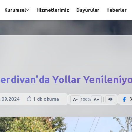
Kurumsal
Hizmetlerimiz
Duyurular
Haberler
erdivan'da Yollar Yenileniy
.09.2024
⏱️
1
dk okuma
A-
100
%
A+
🔊