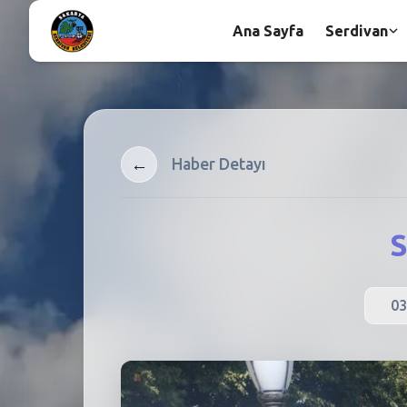
Ana Sayfa
Serdivan
←
Haber Detayı
S
03