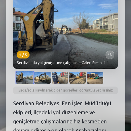
SEBİK
E
NÖBETÇI ECZANELER
SABSIS - AFET
TRAFIKPARK
1
/
5
🔍
KÜREK
Serdivan’da yol genişletme çalışması - Galeri Resmi 1
PARKLAR
PAZAR YERLERI
Sağa/sola kaydırarak diğer görselleri görüntüleyebilirsiniz
ATIK YÖNETIM
Serdivan Belediyesi Fen İşleri Müdürlüğü
PLANETARYUM
ekipleri, ilçedeki yol düzenleme ve
genişletme çalışmalarına hız kesmeden
devam ediyor. Son olarak Arabacıalanı