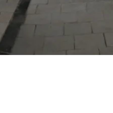
Serdivan Belediyesi
Arabacıalanı Mah. No: 328, Serdivan /
Sakarya
Tel:
444 54 50
E-posta:
info@serdivan.bel.tr