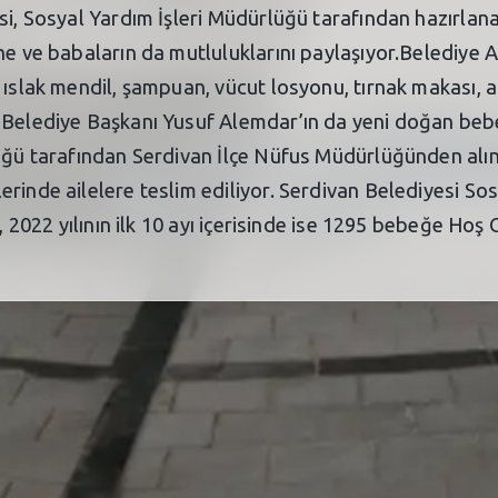
si, Sosyal Yardım İşleri Müdürlüğü tarafından hazırlan
ne ve babaların da mutluluklarını paylaşıyor.Belediye 
 ıslak mendil, şampuan, vücut losyonu, tırnak makası, at
n Belediye Başkanı Yusuf Alemdar’ın da yeni doğan beb
üğü tarafından Serdivan İlçe Nüfus Müdürlüğünden alına
erinde ailelere teslim ediliyor. Serdivan Belediyesi S
, 2022 yılının ilk 10 ayı içerisinde ise 1295 bebeğe Hoş 