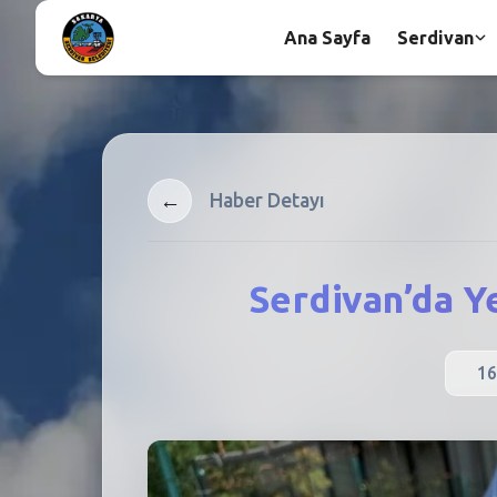
Ana Sayfa
Serdivan
←
Haber Detayı
Serdivan’da Y
16