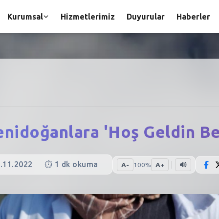
Kurumsal
Hizmetlerimiz
Duyurular
Haberler
enidoğanlara 'Hoş Geldin B
.11.2022
⏱️
1
dk okuma
A-
100
%
A+
🔊