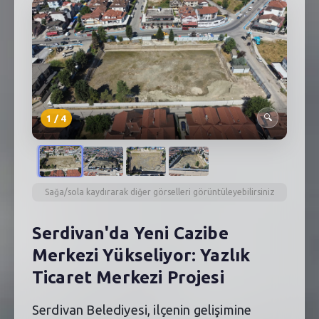
SEBİK
E
NÖBETÇI ECZANELER
SABSIS - AFET
TRAFIKPARK
1
/
4
🔍
KÜREK
PARKLAR
Sağa/sola kaydırarak diğer görselleri görüntüleyebilirsiniz
PAZAR YERLERI
Serdivan'da Yeni Cazibe
ATIK YÖNETIM
Merkezi Yükseliyor: Yazlık
PLANETARYUM
Ticaret Merkezi Projesi
Serdivan Belediyesi, ilçenin gelişimine