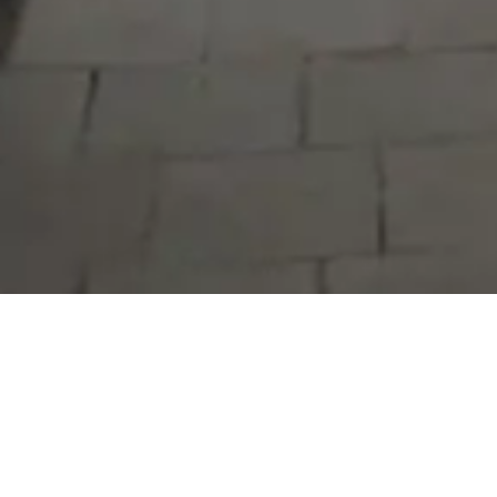
Serdivan Belediyesi
Arabacıalanı Mah. No: 328, Serdivan /
Sakarya