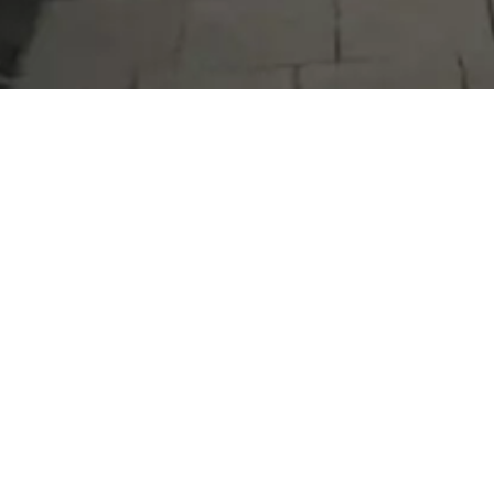
Serdivan Belediyesi
Arabacıalanı Mah. No: 328, Serdivan /
Sakarya
Tel:
444 54 50
E-posta:
info@serdivan.bel.tr
Hizmetlerimizi daha kolay kullanmak için mobil
uygulamalarımızı indirin.