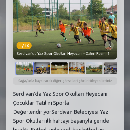
SEBİK
E
NÖBETÇI ECZANELER
SABSIS - AFET
TRAFIKPARK
1
/
10
🔍
Serdivan’da Yaz Spor Okulları Heyecanı - Galeri Resmi 1
KÜREK
PARKLAR
PAZAR YERLERI
Sağa/sola kaydırarak diğer görselleri görüntüleyebilirsiniz
Serdivan’da Yaz Spor Okulları Heyecanı
ATIK YÖNETIM
Çocuklar Tatilini Sporla
PLANETARYUM
DeğerlendiriyorSerdivan Belediyesi Yaz
Spor Okulları ilk haftayı başarıyla geride
bıraktı. Futbol, voleybol, basketbol ve