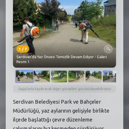
SEBİK
E
NÖBETÇI ECZANELER
SABSIS - AFET
TRAFIKPARK
1
/
7
🔍
KÜREK
Serdivan’da Yaz Öncesi Temizlik Devam Ediyor - Galeri
Resmi 1
PARKLAR
PAZAR YERLERI
Sağa/sola kaydırarak diğer görselleri görüntüleyebilirsiniz
ATIK YÖNETIM
Serdivan Belediyesi Park ve Bahçeler
PLANETARYUM
Müdürlüğü, yaz aylarının gelişiyle birlikte
ilçede başlattığı çevre düzenleme
çalışmalarını hız kesmeden sürdürüyor.