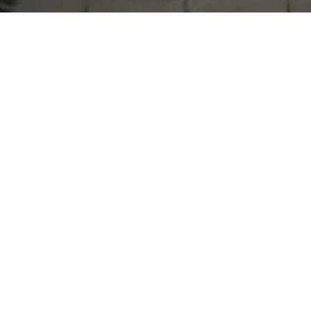
Serdivan Belediyesi
Arabacıalanı Mah. No: 328, Serdivan /
Sakarya
Tel:
444 54 50
E-posta:
info@serdivan.bel.tr
Hizmetlerimizi daha kolay kullanmak için mobil
uygulamalarımızı indirin.