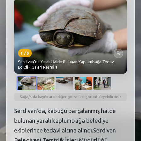
SEBİK
E
NÖBETÇI ECZANELER
SABSIS - AFET
TRAFIKPARK
1
/
5
🔍
KÜREK
Serdivan’da Yaralı Halde Bulunan Kaplumbağa Tedavi
Edildi - Galeri Resmi 1
PARKLAR
PAZAR YERLERI
Sağa/sola kaydırarak diğer görselleri görüntüleyebilirsiniz
ATIK YÖNETIM
Serdivan’da, kabuğu parçalanmış halde
PLANETARYUM
bulunan yaralı kaplumbağa belediye
ekiplerince tedavi altına alındı.Serdivan
Belediyesi Temizlik İşleri Müdürlüğü