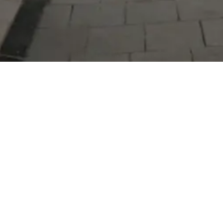
Serdivan Belediyesi
Arabacıalanı Mah. No: 328, Serdivan /
Sakarya
Tel:
444 54 50
E-posta:
info@serdivan.bel.tr
Hizmetlerimizi daha kolay kullanmak için mobil
uygulamalarımızı indirin.