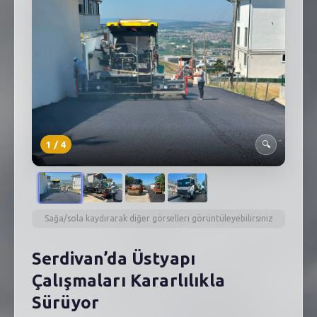
SEBİK
E
NÖBETÇI ECZANELER
SABSIS - AFET
TRAFIKPARK
KÜREK
1
/
4
🔍
PARKLAR
PAZAR YERLERI
Sağa/sola kaydırarak diğer görselleri görüntüleyebilirsiniz
ATIK YÖNETIM
Serdivan’da Üstyapı
PLANETARYUM
Çalışmaları Kararlılıkla
Sürüyor