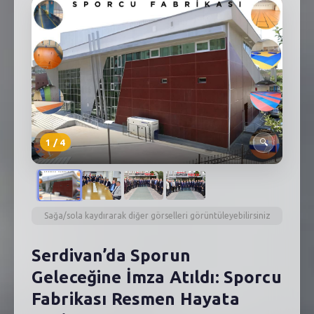
SEBİK
E
NÖBETÇI ECZANELER
SABSIS - AFET
TRAFIKPARK
KÜREK
1
/
4
🔍
PARKLAR
PAZAR YERLERI
Sağa/sola kaydırarak diğer görselleri görüntüleyebilirsiniz
ATIK YÖNETIM
Serdivan’da Sporun
PLANETARYUM
Geleceğine İmza Atıldı: Sporcu
Fabrikası Resmen Hayata