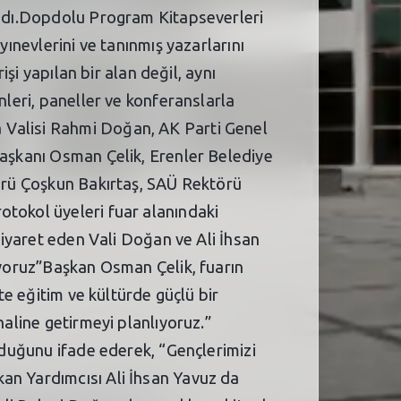
landı.Dopdolu Program Kitapseverleri
yınevlerini ve tanınmış yazarlarını
işi yapılan bir alan değil, aynı
nleri, paneller ve konferanslarla
 Valisi Rahmi Doğan, AK Parti Genel
Başkanı Osman Çelik, Erenler Belediye
dürü Çoşkun Bakırtaş, SAÜ Rektörü
otokol üyeleri fuar alanındaki
 ziyaret eden Vali Doğan ve Ali İhsan
tiyoruz”Başkan Osman Çelik, fuarın
te eğitim ve kültürde güçlü bir
haline getirmeyi planlıyoruz.”
olduğunu ifade ederek, “Gençlerimizi
an Yardımcısı Ali İhsan Yavuz da