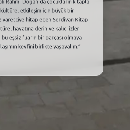
ali Rahmi Doğan da çocukların kitapla
ültürel etkileşim için büyük bir
 ziyaretçiye hitap eden Serdivan Kitap
türel hayatına derin ve kalıcı izler
 bu eşsiz fuarın bir parçası olmaya
aşımın keyfini birlikte yaşayalım.”