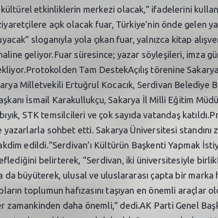
ültürel etkinliklerin merkezi olacak,” ifadelerini kul
iyaretçilere açık olacak fuar, Türkiye’nin önde gelen ya
uyacak” sloganıyla yola çıkan fuar, yalnızca kitap alışver
line geliyor.Fuar süresince; yazar söyleşileri, imza gü
ekliyor.Protokolden Tam DestekAçılış törenine Sakarya
arya Milletvekili Ertuğrul Kocacık, Serdivan Belediye 
aşkanı İsmail Karakullukçu, Sakarya İl Milli Eğitim Mü
ık, STK temsilcileri ve çok sayıda vatandaş katıldı.Pr
e yazarlarla sohbet etti. Sakarya Üniversitesi standını
 takdim edildi.“Serdivan’ı Kültürün Başkenti Yapmak İs
ediğini belirterek, “Serdivan, iki üniversitesiyle birlik
a da büyüterek, ulusal ve uluslararası çapta bir marka 
tapların toplumun hafızasını taşıyan en önemli araçlar 
her zamankinden daha önemli,” dedi.AK Parti Genel Başk