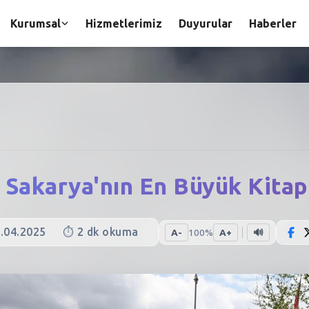
Kurumsal
Hizmetlerimiz
Duyurular
Haberler
 Sakarya'nın En Büyük Kitap 
.04.2025
⏱️
2
dk okuma
A-
100
%
A+
🔊