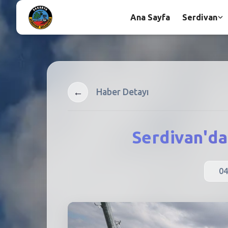
Ana Sayfa
Serdivan
←
Haber Detayı
Serdivan'da
04