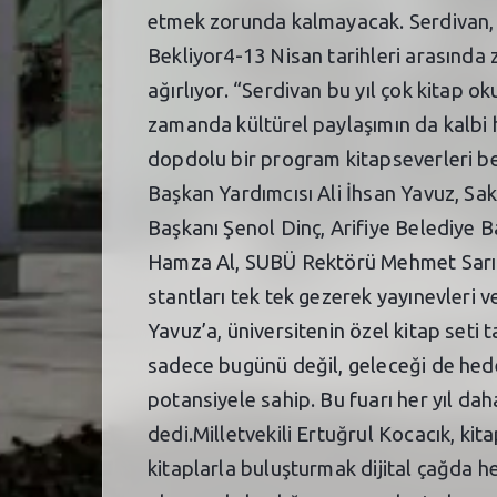
etmek zorunda kalmayacak. Serdivan, k
Bekliyor4-13 Nisan tarihleri arasında z
ağırlıyor. “Serdivan bu yıl çok kitap ok
zamanda kültürel paylaşımın da kalbi ha
dopdolu bir program kitapseverleri b
Başkan Yardımcısı Ali İhsan Yavuz, Sak
Başkanı Şenol Dinç, Arifiye Belediye B
Hamza Al, SUBÜ Rektörü Mehmet Sarıbıy
stantları tek tek gezerek yayınevleri v
Yavuz’a, üniversitenin özel kitap seti
sadece bugünü değil, geleceği de hedefl
potansiyele sahip. Bu fuarı her yıl dah
dedi.Milletvekili Ertuğrul Kocacık, ki
kitaplarla buluşturmak dijital çağda 