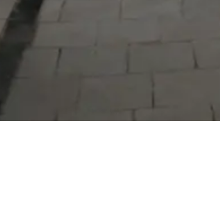
Serdivan Belediyesi
Arabacıalanı Mah. No: 328, Serdivan /
Sakarya