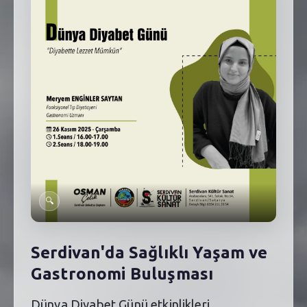
SEBİK
E
NÖBETÇI ECZANELER
SABSIS - AFET
TRAFIKPARK
KÜREK
PARKLAR
PAZAR YERLERI
🔍
ATIK YÖNETIM
Serdivan'da Sağlıklı Yaşam ve
PLANETARYUM
Gastronomi Buluşması
Dünya Diyabet Günü etkinlikleri