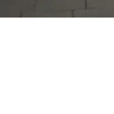
Serdivan Belediyesi
Arabacıalanı Mah. No: 328, Serdivan /
Sakarya
Tel:
444 54 50
E-posta:
info@serdivan.bel.tr
Hizmetlerimizi daha kolay kullanmak için mobil
uygulamalarımızı indirin.