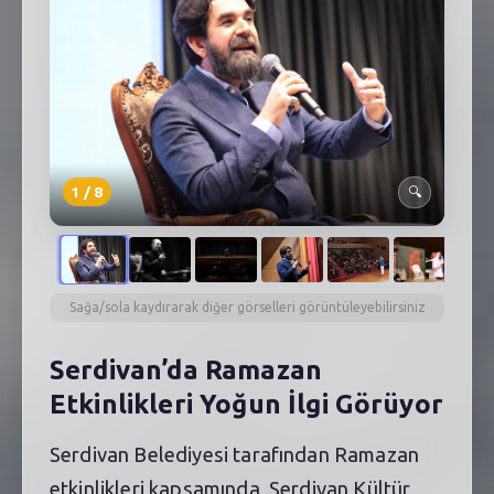
SEBİK
E
NÖBETÇI ECZANELER
SABSIS - AFET
TRAFIKPARK
1
/
8
🔍
KÜREK
PARKLAR
PAZAR YERLERI
Sağa/sola kaydırarak diğer görselleri görüntüleyebilirsiniz
ATIK YÖNETIM
Serdivan’da Ramazan
Etkinlikleri Yoğun İlgi Görüyor
PLANETARYUM
Serdivan Belediyesi tarafından Ramazan
etkinlikleri kapsamında, Serdivan Kültür