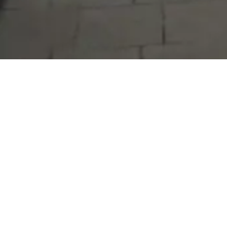
Serdivan Belediyesi
Arabacıalanı Mah. No: 328, Serdivan /
Sakarya
Tel:
444 54 50
E-posta:
info@serdivan.bel.tr
Hizmetlerimizi daha kolay kullanmak için mobil
uygulamalarımızı indirin.