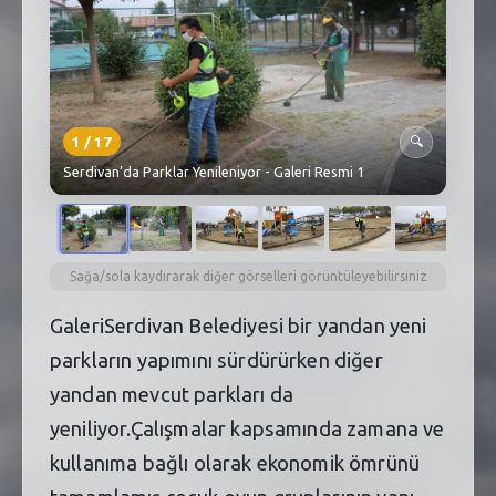
SEBİK
E
NÖBETÇI ECZANELER
SABSIS - AFET
1
/
17
🔍
TRAFIKPARK
Serdivan’da Parklar Yenileniyor - Galeri Resmi 1
KÜREK
PARKLAR
Sağa/sola kaydırarak diğer görselleri görüntüleyebilirsiniz
PAZAR YERLERI
GaleriSerdivan Belediyesi bir yandan yeni
parkların yapımını sürdürürken diğer
ATIK YÖNETIM
yandan mevcut parkları da
PLANETARYUM
yeniliyor.Çalışmalar kapsamında zamana ve
kullanıma bağlı olarak ekonomik ömrünü