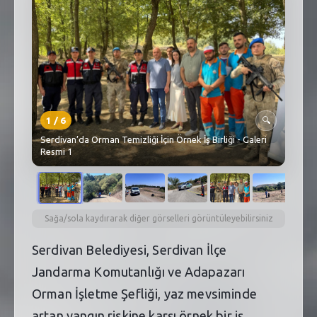
SEBİK
E
NÖBETÇI ECZANELER
SABSIS - AFET
TRAFIKPARK
1
/
6
🔍
KÜREK
Serdivan’da Orman Temizliği İçin Örnek İş Birliği - Galeri
Resmi 1
PARKLAR
PAZAR YERLERI
Sağa/sola kaydırarak diğer görselleri görüntüleyebilirsiniz
ATIK YÖNETIM
Serdivan Belediyesi, Serdivan İlçe
PLANETARYUM
Jandarma Komutanlığı ve Adapazarı
Orman İşletme Şefliği, yaz mevsiminde
artan yangın riskine karşı örnek bir iş