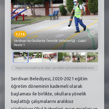
SEBİK
E
NÖBETÇI ECZANELER
SABSIS - AFET
1
/
16
🔍
TRAFIKPARK
Serdivan’da Okullarda Temizlik Seferberliği - Galeri
Resmi 1
KÜREK
PARKLAR
PAZAR YERLERI
Sağa/sola kaydırarak diğer görselleri görüntüleyebilirsiniz
Serdivan Belediyesi, 2020-2021 eğitim
ATIK YÖNETIM
öğretim döneminin kademeli olarak
PLANETARYUM
başlaması ile birlikte, okullara yönelik
başlattığı çalışmalarını aralıksız
sürdürüyor.Okul bahçeleri, oyun grupları ve