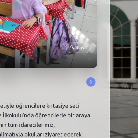
🔍
Büyüt
iyle öğrencilere kırtasiye seti
e İlkokulu’nda öğrencilerle bir araya
nın tüm idarecilerimiz,
alimatıyla okulları ziyaret ederek