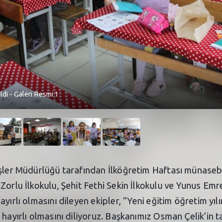
ldi - Galeri Resmi 1
İşler Müdürlüğü tarafından İlköğretim Haftası münasebet
Zorlu İlkokulu, Şehit Fethi Sekin İlkokulu ve Yunus Emr
ırlı olmasını dileyen ekipler, ‘’Yeni eğitim öğretim yılı
hayırlı olmasını diliyoruz. Başkanımız Osman Çelik’in t