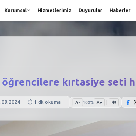
Kurumsal
Hizmetlerimiz
Duyurular
Haberler
 öğrencilere kırtasiye seti h
.09.2024
⏱️
1
dk okuma
A-
100
%
A+
🔊