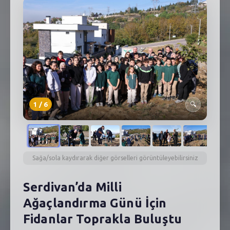
SEBİK
E
NÖBETÇI ECZANELER
SABSIS - AFET
TRAFIKPARK
KÜREK
1
/
6
🔍
PARKLAR
PAZAR YERLERI
Sağa/sola kaydırarak diğer görselleri görüntüleyebilirsiniz
ATIK YÖNETIM
Serdivan’da Milli
PLANETARYUM
Ağaçlandırma Günü İçin
Fidanlar Toprakla Buluştu