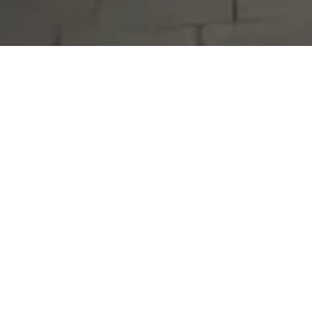
Serdivan Belediyesi
Arabacıalanı Mah. No: 328, Serdivan /
Sakarya
Tel:
444 54 50
E-posta:
info@serdivan.bel.tr
Hizmetlerimizi daha kolay kullanmak için mobil
uygulamalarımızı indirin.