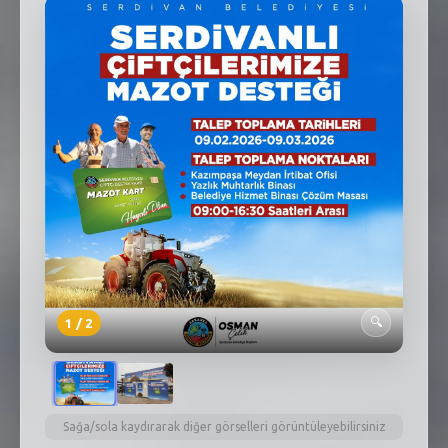
SEBİK
E
NÖBETÇI ECZANELER
SABSIS - AFET
TRAFIKPARK
KÜREK
PARKLAR
PAZAR YERLERI
1
/
2
ATIK YÖNETIM
🔍
PLANETARYUM
Sağa/sola kaydırarak diğer görselleri görüntüleyebilirsiniz