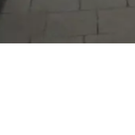
Serdivan Belediyesi
Arabacıalanı Mah. No: 328, Serdivan /
Sakarya
Tel:
444 54 50
E-posta:
info@serdivan.bel.tr
Hizmetlerimizi daha kolay kullanmak için mobil